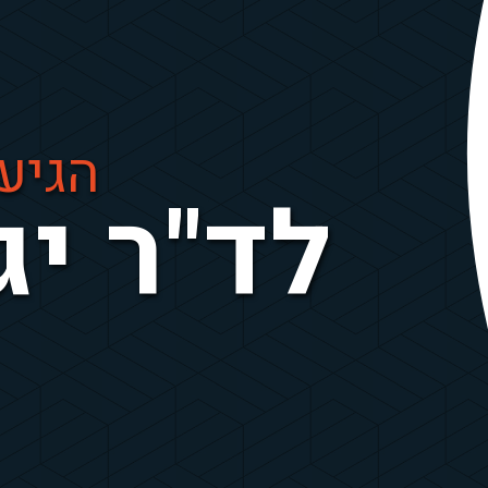
הגיע 
לד"ר
יג